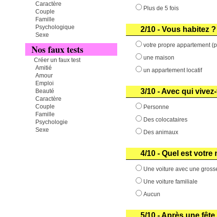
Caractère
Plus de 5 fois
Couple
Famille
Psychologique
2/10 - Vous habitez ?
Sexe
votre propre appartement (pr
Nos faux tests
une maison
Créer un faux test
Amitié
un appartement locatif
Amour
Emploi
3/10 - Avec qui vivez
Beauté
Caractère
Couple
Personne
Famille
Des colocataires
Psychologie
Sexe
Des animaux
4/10 - Quel est votr
Une voiture avec une grosse
Une voiture familiale
Aucun
5/10 - Après une fêt