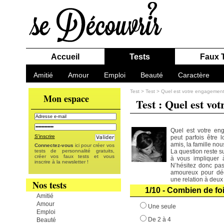
Accueil
Tests
Faux 
Amitié
Amour
Emploi
Beauté
Caractère
Test
>
Test
>
Quel est votre engagemen
Mon espace
Test : Quel est v
Quel est votre en
S'inscrire
peut parfois être l
amis, la famille nou
Connectez-vous
ici pour créer vos
tests de personnalité gratuits,
La question reste su
créer vos faux tests et vous
à vous impliquer 
inscrire à la newsletter !
N’hésitez donc pas
amoureux pour déco
une relation à deu
Nos tests
1/10 - Combien de fo
Amitié
Amour
Une seule
Emploi
De 2 à 4
Beauté