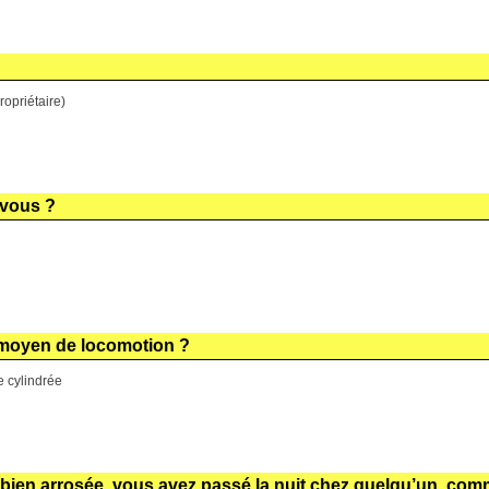
opriétaire)
-vous ?
e moyen de locomotion ?
 cylindrée
e bien arrosée, vous avez passé la nuit chez quelqu’un, co