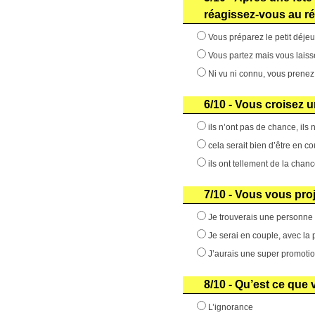
réagissez-vous au ré
Vous préparez le petit déjeun
Vous partez mais vous lais
Ni vu ni connu, vous prenez 
6/10 - Vous croisez 
ils n’ont pas de chance, ils 
cela serait bien d’être en cou
ils ont tellement de la chan
7/10 - Vous vous pro
Je trouverais une personne 
Je serai en couple, avec la 
J’aurais une super promotio
8/10 - Qu’est ce que
L’ignorance