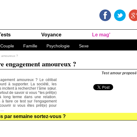
Tests
Voyance
Le mag'
Couple
Famille
Psychologie
Sexe
t amoureux ?
otre engagement amoureux ?
Test amour proposé
gagement amoureux ? Le célibat
ourd à supporter. La société, les
s incitent à rechercher l’âme sœur.
rtout de savoir si vous ^tes prêt(e)
à long terme dans une relation.
 à faire ce test sur l'engagement
uvrir si vous êtes prêt(e) pour
x …
is par semaine sortez-vous ?