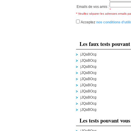
Emails de vos amis :
*
* Veuillez séparer les adresses emails par
Acceptez
nos conditions d'utili
Les faux tests pouvant
jJQaBOcg
jJQaBOcg
jJQaBOcg
jJQaBOcg
jJQaBOcg
jJQaBOcg
jJQaBOcg
jJQaBOcg
jJQaBOcg
jJQaBOcg
Les tests pouvant vous 