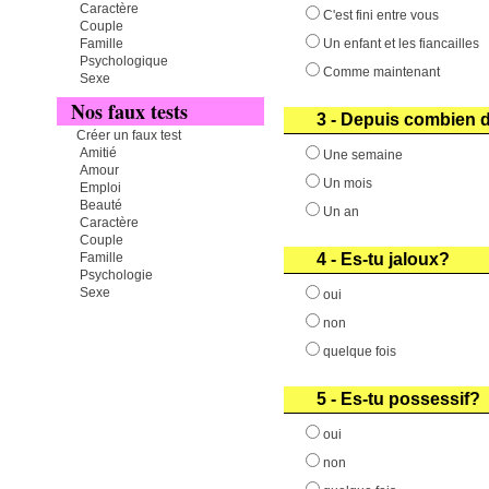
Caractère
C'est fini entre vous
Couple
Famille
Un enfant et les fiancailles
Psychologique
Comme maintenant
Sexe
Nos faux tests
3 - Depuis combien 
Créer un faux test
Amitié
Une semaine
Amour
Un mois
Emploi
Beauté
Un an
Caractère
Couple
Famille
4 - Es-tu jaloux?
Psychologie
Sexe
oui
non
quelque fois
5 - Es-tu possessif?
oui
non