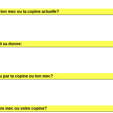
 ton mec ou ta copine actuelle?
it sa donne:
çu par ta copine ou ton mec?
otre mec ou votre copine?