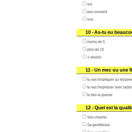
oui
peu souvent
non
10 - As-tu eu beauc
moins de 5
plus de 10
1 seul(e)
11 - Un mec ou une fi
tu vas t'expliquer av le(la)me
tu vas t'expliquer avec ta(to
tu fais la gueule
12 - Quel est la quali
Son charme
Sa gentillesse