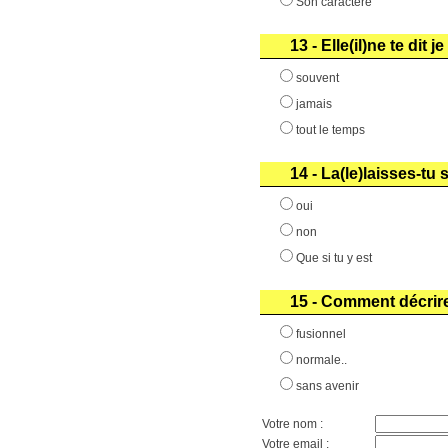
Son caractère
13 - Elle(il)ne te dit je
souvent
jamais
tout le temps
14 - La(le)laisses-tu 
oui
non
Que si tu y est
15 - Comment décrir
fusionnel
normale..
sans avenir
Votre nom :
Votre email :