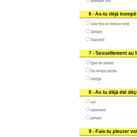
quelque fois
6 - As-tu déjà trompé
Une fois,un bisous volé
Jamais
Souvent
7 - Sexuellement au l
Que du plaisir
Du temps perdu
Vierge
8 - As tu déjà été dé
oui
rarement
jamais
9 - Fais-tu pleurer v