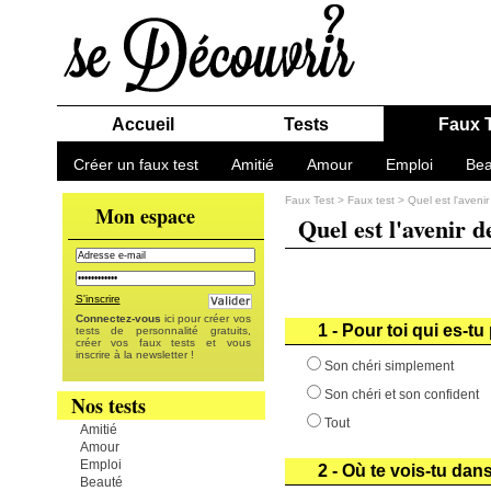
Accueil
Tests
Faux 
Créer un faux test
Amitié
Amour
Emploi
Bea
Faux Test
>
Faux test
>
Quel est l'aveni
Mon espace
Quel est l'avenir d
S'inscrire
Connectez-vous
ici pour créer vos
1 - Pour toi qui es-tu
tests de personnalité gratuits,
créer vos faux tests et vous
inscrire à la newsletter !
Son chéri simplement
Son chéri et son confident
Nos tests
Tout
Amitié
Amour
Emploi
2 - Où te vois-tu dans
Beauté