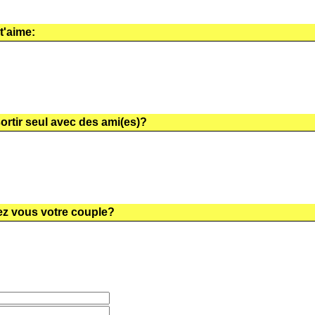
 t'aime:
sortir seul avec des ami(es)?
ez vous votre couple?