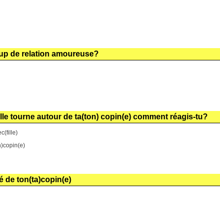
oup de relation amoureuse?
lle tourne autour de ta(ton) copin(e) comment réagis-tu?
c(fille)
n)copin(e)
té de ton(ta)copin(e)