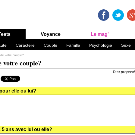
Tests
Voyance
Le mag'
uté
Caractère
Couple
Famille
Psychologie
Sexe
r de votre couple?
e votre couple?
Test proposé
 pour elle ou lui?
 5 ans avec lui ou elle?